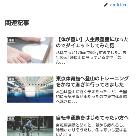
daikichi
関連記事
【体が重い】人生最重量になった
健康
のでダイエットしてみた話
私はずっと170cmで60kg前後でした。去
年の5月頃に山に登っている途中「な
ん...
東京体育館へ登山のトレーニング
健康
をかねて泳ぎに行ってきました
本当は登山に行く予定だったけど、全国
的に天気予報が雨だったので東京体育館
へ泳ぎに...
自転車通勤をはじめてみたい方へ
健康
自転車通勤と聞くと、朝から疲れるし、
時間かかりそうだし、冬は寒いし夏は暑
いんじゃ...