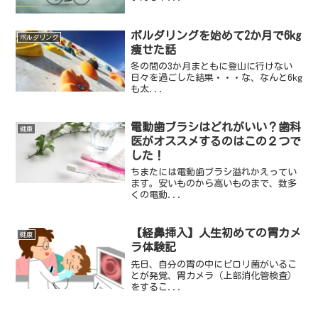
ボルダリングを始めて2か月で6kg
ボルダリング
痩せた話
冬の間の3か月まともに登山に行けない
日々を過ごした結果・・・な、なんと6kg
も太...
電動歯ブラシはどれがいい？歯科
健康
医がオススメするのはこの２つで
した！
ちまたには電動歯ブラシ溢れかえってい
ます。安いものから高いものまで、数多
くの電動...
【経鼻挿入】人生初めての胃カメ
健康
ラ体験記
先日、自分の胃の中にピロリ菌がいるこ
とが発覚、胃カメラ（上部消化管検査）
をするこ...