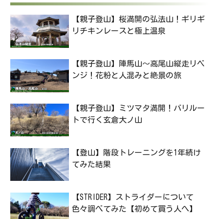
【親子登山】桜満開の弘法山！ギリギ
リチキンレースと極上温泉
【親子登山】陣馬山〜高尾山縦走リベ
ンジ！花粉と人混みと絶景の旅
【親子登山】ミツマタ満開！バリルー
トで行く玄倉大ノ山
【登山】階段トレーニングを1年続け
てみた結果
【STRIDER】ストライダーについて
色々調べてみた【初めて買う人へ】