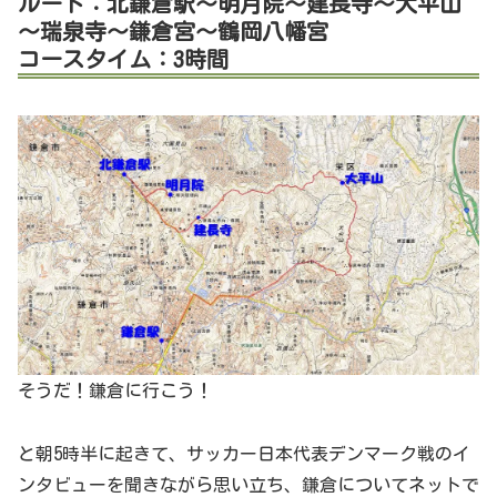
ルート：北鎌倉駅～明月院～建長寺～大平山
～瑞泉寺～鎌倉宮～鶴岡八幡宮
コースタイム：3時間
そうだ！鎌倉に行こう！
と朝5時半に起きて、サッカー日本代表デンマーク戦のイ
ンタビューを聞きながら思い立ち、鎌倉についてネットで