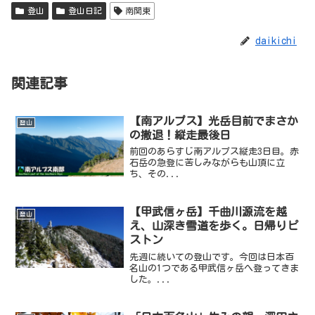
登山
登山日記
南関東
daikichi
関連記事
【南アルプス】光岳目前でまさか
登山
の撤退！縦走最後日
前回のあらすじ南アルプス縦走3日目。赤
石岳の急登に苦しみながらも山頂に立
ち、その...
【甲武信ヶ岳】千曲川源流を越
登山
え、山深き雪道を歩く。日帰りピ
ストン
先週に続いての登山です。今回は日本百
名山の1つである甲武信ヶ岳へ登ってきま
した。...