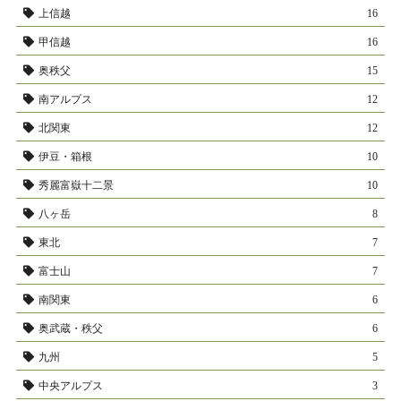
上信越
16
甲信越
16
奥秩父
15
南アルプス
12
北関東
12
伊豆・箱根
10
秀麗富嶽十二景
10
八ヶ岳
8
東北
7
富士山
7
南関東
6
奥武蔵・秩父
6
九州
5
中央アルプス
3