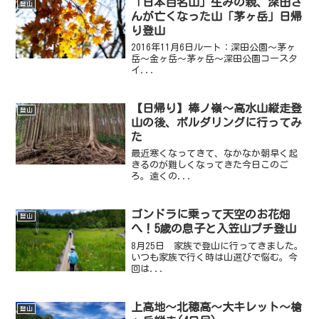
「日本百名山」生みの親、深田さ
登山
んが亡くなった山「茅ヶ岳」日帰
り登山
2016年11月6日ルート：深田公園～茅ヶ
岳～金ヶ岳～茅ヶ岳～深田公園コースタ
イ...
【日帰り】棒ノ嶺～高水山縦走登
登山
山の後、ボルダリングに行ってみ
た
最近寒くなってきて、なかなか朝早く起
きるのが難しくなってきた今日このご
ろ。遠くの...
ゴンドラに乗って天空のお花畑
登山
へ！5歳の息子と入笠山プチ登山
8月25日 家族で登山に行ってきました。
いつも家族で行く時は山選びで悩む。今
回は...
上高地～北穂高～大キレット～槍
登山