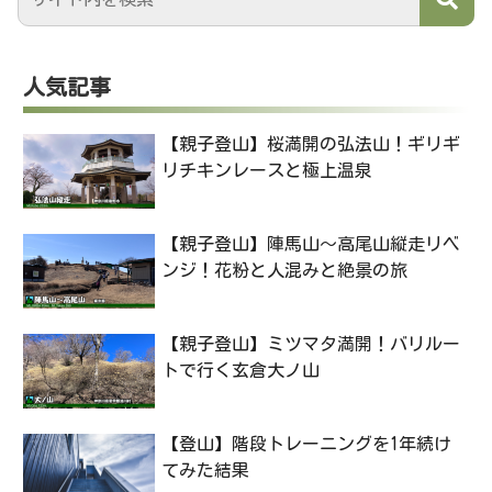
人気記事
【親子登山】桜満開の弘法山！ギリギ
リチキンレースと極上温泉
【親子登山】陣馬山〜高尾山縦走リベ
ンジ！花粉と人混みと絶景の旅
【親子登山】ミツマタ満開！バリルー
トで行く玄倉大ノ山
【登山】階段トレーニングを1年続け
てみた結果