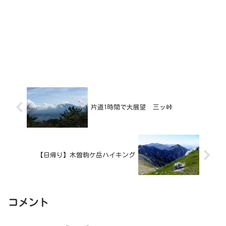
片道1時間で大展望 三ッ峠
【日帰り】木曽駒ケ岳ハイキング
コメント