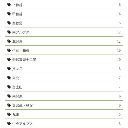
上信越
16
甲信越
16
奥秩父
15
南アルプス
12
北関東
12
伊豆・箱根
10
秀麗富嶽十二景
10
八ヶ岳
8
東北
7
富士山
7
南関東
6
奥武蔵・秩父
6
九州
5
中央アルプス
3