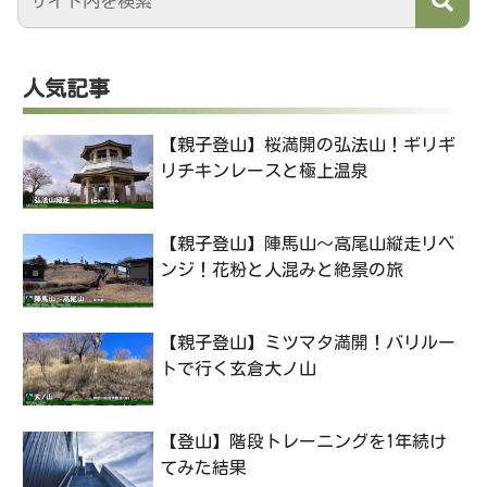
人気記事
【親子登山】桜満開の弘法山！ギリギ
リチキンレースと極上温泉
【親子登山】陣馬山〜高尾山縦走リベ
ンジ！花粉と人混みと絶景の旅
【親子登山】ミツマタ満開！バリルー
トで行く玄倉大ノ山
【登山】階段トレーニングを1年続け
てみた結果