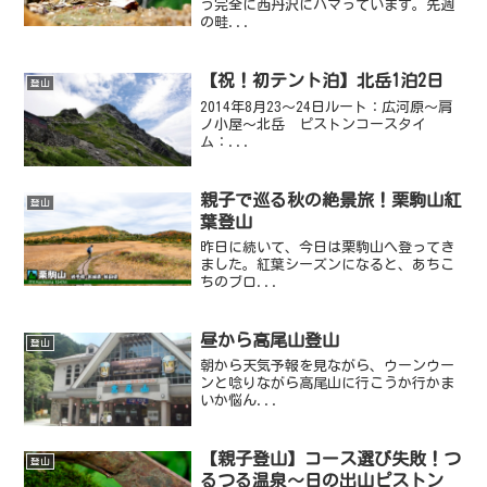
う完全に西丹沢にハマっています。先週
の畦...
【祝！初テント泊】北岳1泊2日
登山
2014年8月23～24日ルート：広河原～肩
ノ小屋～北岳 ピストンコースタイ
ム：...
親子で巡る秋の絶景旅！栗駒山紅
登山
葉登山
昨日に続いて、今日は栗駒山へ登ってき
ました。紅葉シーズンになると、あちこ
ちのブロ...
昼から高尾山登山
登山
朝から天気予報を見ながら、ウーンウー
ンと唸りながら高尾山に行こうか行かま
いか悩ん...
【親子登山】コース選び失敗！つ
登山
るつる温泉～日の出山ピストン