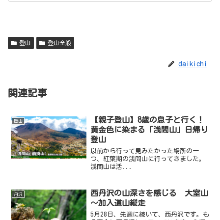
登山
登山全般
daikichi
関連記事
【親子登山】8歳の息子と行く！
登山
黄金色に染まる「浅間山」日帰り
登山
以前から行って見みたかった場所の一
つ、紅葉期の浅間山に行ってきました。
浅間山は活...
西丹沢の山深さを感じる 大室山
丹沢
～加入道山縦走
5月28日、先週に続いて、西丹沢です。も