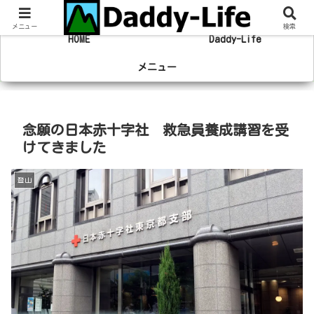
趣味の登山やマラソン、旅行の事を綴るブログ
メニュー
検索
HOME
Daddy-Life
メニュー
念願の日本赤十字社 救急員養成講習を受
けてきました
登山