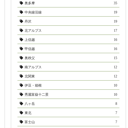
奥多摩
35
中央線沿線
19
丹沢
19
北アルプス
17
上信越
16
甲信越
16
奥秩父
15
南アルプス
12
北関東
12
伊豆・箱根
10
秀麗富嶽十二景
10
八ヶ岳
8
東北
7
富士山
7