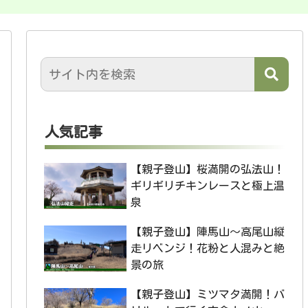
人気記事
【親子登山】桜満開の弘法山！
ギリギリチキンレースと極上温
泉
【親子登山】陣馬山〜高尾山縦
走リベンジ！花粉と人混みと絶
景の旅
【親子登山】ミツマタ満開！バ