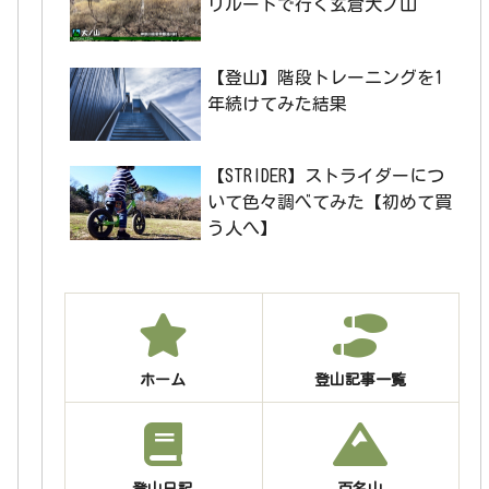
リルートで行く玄倉大ノ山
【登山】階段トレーニングを1
年続けてみた結果
【STRIDER】ストライダーにつ
いて色々調べてみた【初めて買
う人へ】
ホーム
登山記事一覧
登山日記
百名山