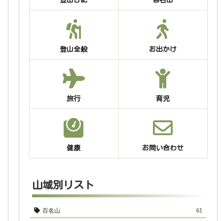
登山全般
お出かけ
旅行
育児
健康
お問い合わせ
山域別リスト
百名山
61