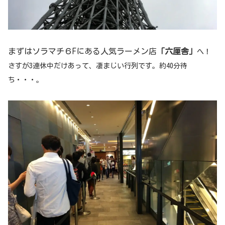
まずはソラマチ６Fにある人気ラーメン店
「六厘舎」
へ！
さすが3連休中だけあって、凄まじい行列です。約40分待
ち・・・。