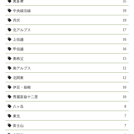
奥多摩
35
中央線沿線
19
丹沢
19
北アルプス
17
上信越
16
甲信越
16
奥秩父
15
南アルプス
12
北関東
12
伊豆・箱根
10
秀麗富嶽十二景
10
八ヶ岳
8
東北
7
富士山
7