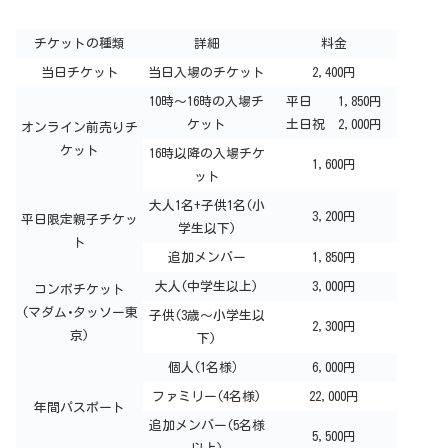
チケットの種類
詳細
料金
当日チケット
当日入場のチケット
2,400円
10時～16時の入場チ
平日 1,850円
ケット
土日祝 2,000円
オンライン前売りチ
ケット
16時以降の入場チケ
1,600円
ット
大人1名+子供1名(小
3,200円
平日限定親子チケッ
学生以下)
ト
追加メンバー
1,850円
大人(中学生以上)
3,000円
コンボチケット
(マダム･タッソー東
子供(3歳～小学生以
2,300円
京)
下)
個人(1名様）
6,000円
ファミリー(4名様)
22,000円
年間パスポート
追加メンバー(5名様
5,500円