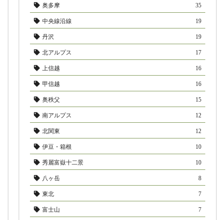
奥多摩
35
中央線沿線
19
丹沢
19
北アルプス
17
上信越
16
甲信越
16
奥秩父
15
南アルプス
12
北関東
12
伊豆・箱根
10
秀麗富嶽十二景
10
八ヶ岳
8
東北
7
富士山
7