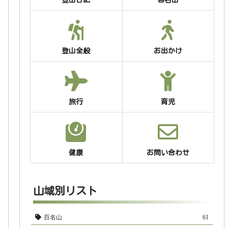
登山全般
お出かけ
旅行
育児
健康
お問い合わせ
山域別リスト
百名山
61