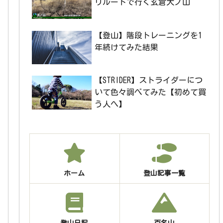
リルートで行く玄倉大ノ山
【登山】階段トレーニングを1
年続けてみた結果
【STRIDER】ストライダーにつ
いて色々調べてみた【初めて買
う人へ】
ホーム
登山記事一覧
登山日記
百名山