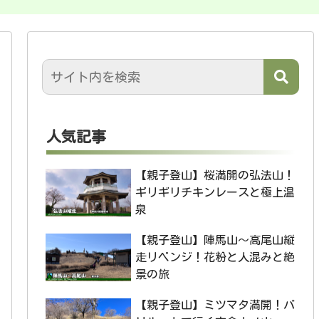
人気記事
【親子登山】桜満開の弘法山！
ギリギリチキンレースと極上温
泉
【親子登山】陣馬山〜高尾山縦
走リベンジ！花粉と人混みと絶
景の旅
【親子登山】ミツマタ満開！バ