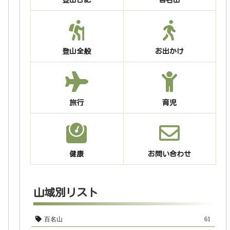
登山全般
お出かけ
旅行
育児
健康
お問い合わせ
山域別リスト
百名山
61