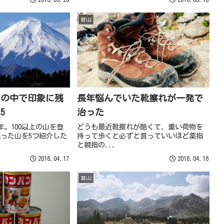
登山
山の中で印象に残
長年悩んでいた靴擦れが一発で
5
治った
年。100以上の山を登
どうも最近靴擦れが酷くて、重い荷物を
った山を5つ紹介した
持って歩くと必ずと言っていいほど薬指
と親指の...
2016.04.17
2016.04.16
登山