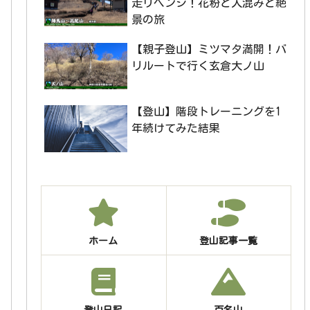
走リベンジ！花粉と人混みと絶
景の旅
【親子登山】ミツマタ満開！バ
リルートで行く玄倉大ノ山
【登山】階段トレーニングを1
年続けてみた結果
ホーム
登山記事一覧
登山日記
百名山