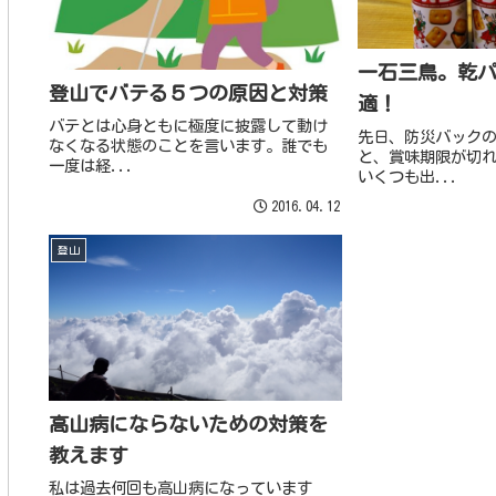
一石三鳥。乾
登山でバテる５つの原因と対策
適！
バテとは心身ともに極度に披露して動け
先日、防災バック
なくなる状態のことを言います。誰でも
と、賞味期限が切
一度は経...
いくつも出...
2016.04.12
登山
高山病にならないための対策を
教えます
私は過去何回も高山病になっています