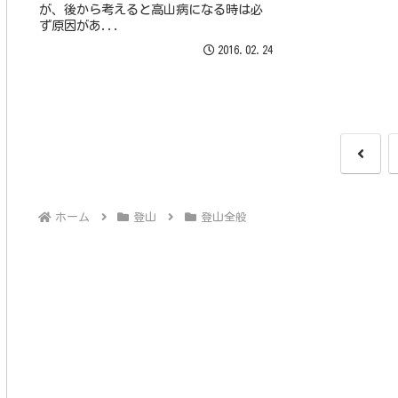
が、後から考えると高山病になる時は必
ず原因があ...
2016.02.24
前
へ
ホーム
登山
登山全般