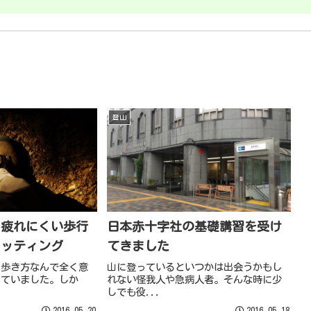
登山
で疲れにくい歩行
日本赤十字社の基礎講習を受け
フッティング
てきました
、歩き方なんで全く意
山に登っているといつかは出会うかもし
っていました。しか
れない怪我人や急病人者。そんな時に少
しでも役...
2016.05.20
2016.05.18