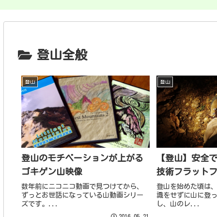
登山全般
登山
登山
登山のモチベーションが上がる
【登山】安全
ゴキゲン山映像
技術フラット
数年前にニコニコ動画で見つけてから、
登山を始めた頃は
ずっとお世話になっている山動画シリー
識をせずに山に登
ズです。...
し、山のレ...
2016.05.21