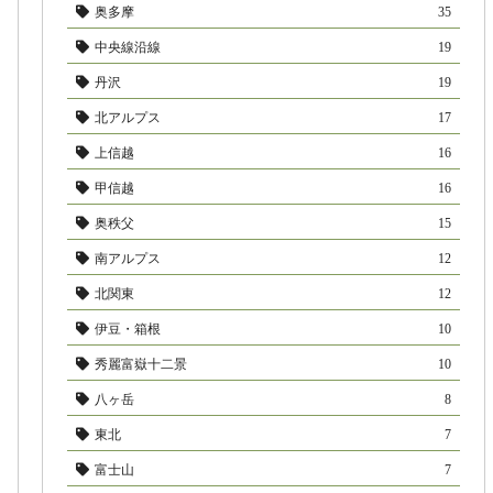
奥多摩
35
中央線沿線
19
丹沢
19
北アルプス
17
上信越
16
甲信越
16
奥秩父
15
南アルプス
12
北関東
12
伊豆・箱根
10
秀麗富嶽十二景
10
八ヶ岳
8
東北
7
富士山
7