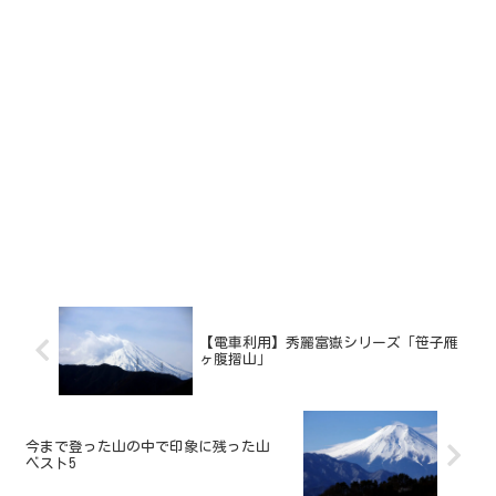
【電車利用】秀麗富嶽シリーズ「笹子雁
ヶ腹摺山」
今まで登った山の中で印象に残った山
ベスト5