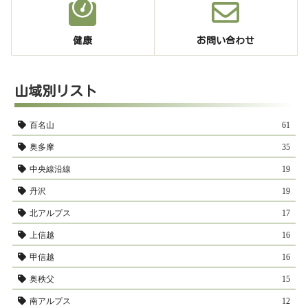
健康
お問い合わせ
山域別リスト
百名山
61
奥多摩
35
中央線沿線
19
丹沢
19
北アルプス
17
上信越
16
甲信越
16
奥秩父
15
南アルプス
12