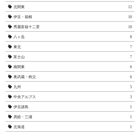
北関東
12
伊豆・箱根
10
秀麗富嶽十二景
10
八ヶ岳
8
東北
7
富士山
7
南関東
6
奥武蔵・秩父
6
九州
5
中央アルプス
3
伊豆諸島
1
房総・三浦
1
北海道
1