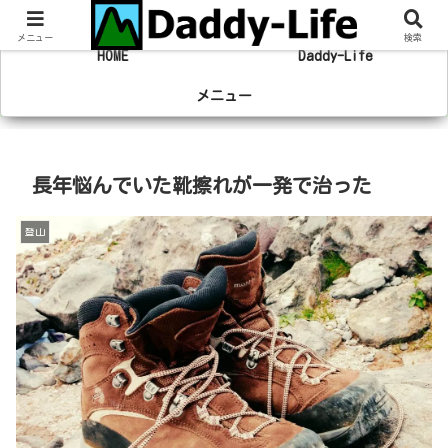
趣味の登山やマラソン、旅行の事を綴るブログ
メニュー
検索
HOME
Daddy-Life
メニュー
長年悩んでいた靴擦れが一発で治った
登山