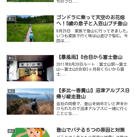
ちのブロ...
ゴンドラに乗って天空のお花畑
登山
へ！5歳の息子と入笠山プチ登山
8月25日 家族で登山に行ってきました。
いつも家族で行く時は山選びで悩む。今
回は...
【暴風雨】0合目から富士登山
登山
2011年8月20日ルート：富士山駅～富士
山～富士山5合目2ヶ月前くらいから富
士...
【多比～香貫山】沼津アルプス日
登山
帰り縦走登山
会社の同僚で、登山を始めたいと声をか
けられたので沼津アルプスに一緒に行く
ことにな...
登山でバテる５つの原因と対策
登山