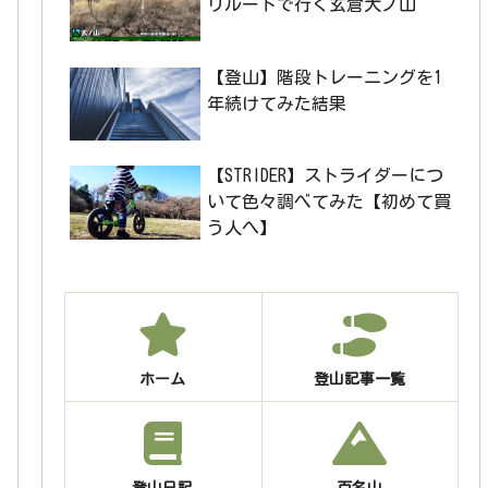
リルートで行く玄倉大ノ山
【登山】階段トレーニングを1
年続けてみた結果
【STRIDER】ストライダーにつ
いて色々調べてみた【初めて買
う人へ】
ホーム
登山記事一覧
登山日記
百名山