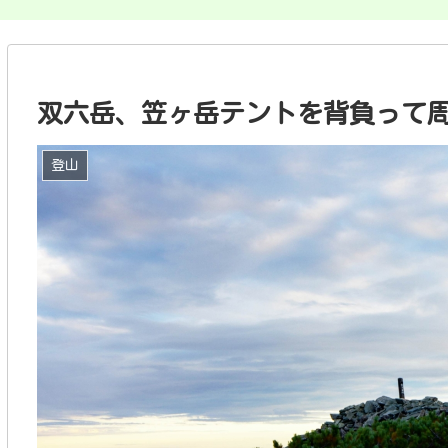
双六岳、笠ヶ岳テントを背負って周遊2
登山