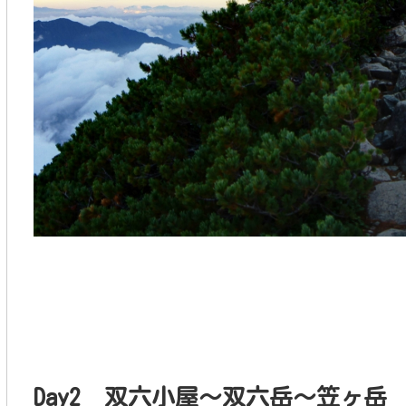
Day2 双六小屋～双六岳～笠ヶ岳