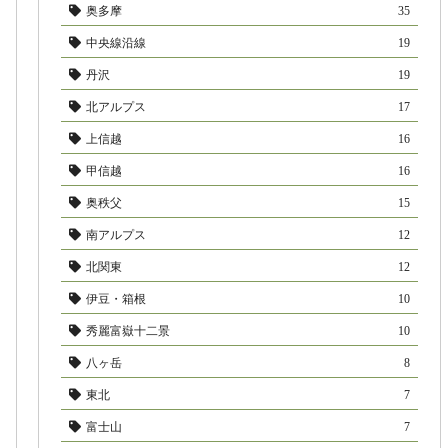
奥多摩
35
中央線沿線
19
丹沢
19
北アルプス
17
上信越
16
甲信越
16
奥秩父
15
南アルプス
12
北関東
12
伊豆・箱根
10
秀麗富嶽十二景
10
八ヶ岳
8
東北
7
富士山
7