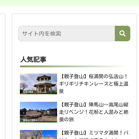
人気記事
【親子登山】桜満開の弘法山！
ギリギリチキンレースと極上温
泉
【親子登山】陣馬山〜高尾山縦
走リベンジ！花粉と人混みと絶
景の旅
【親子登山】ミツマタ満開！バ