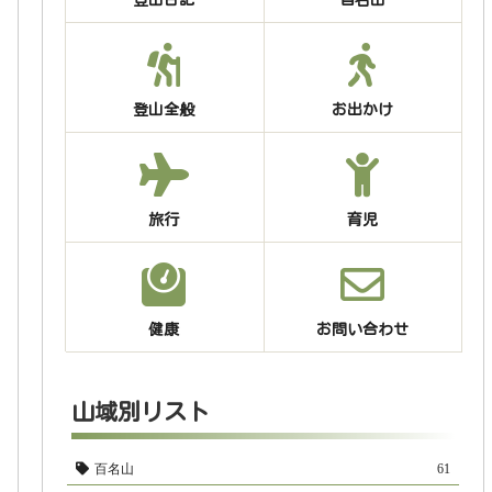
登山全般
お出かけ
旅行
育児
健康
お問い合わせ
山域別リスト
百名山
61