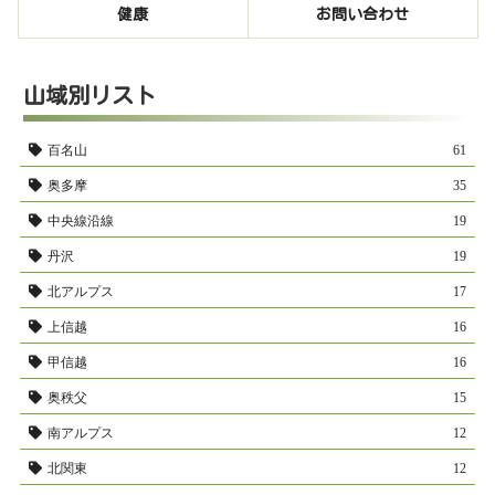
健康
お問い合わせ
山域別リスト
百名山
61
奥多摩
35
中央線沿線
19
丹沢
19
北アルプス
17
上信越
16
甲信越
16
奥秩父
15
南アルプス
12
北関東
12