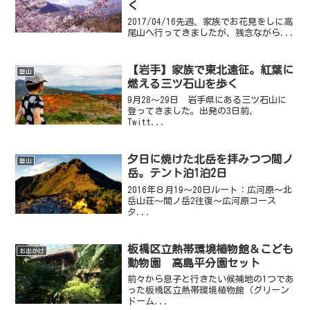
く
2017/04/16先週、家族でお花見をしに高
尾山へ行ってきましたが、残念ながら...
【岩手】家族で東北遠征。紅葉に
登山
燃える三ツ石山を歩く
9月28～29日 岩手県にある三ツ石山に
登ってきました。出発の3日前、
Twitt...
夕日に焼けた北岳を拝みつつ間ノ
登山
岳。テント泊1泊2日
2016年８月19～20日ルート：広河原～北
岳山荘～間ノ岳2往復～広河原コース
タ...
板橋区立熱帯環境植物館＆こども
お出かけ
動物園 高島平分園セット
前々から息子と行きたい候補地の1つであ
った板橋区立熱帯環境植物館（グリーン
ドーム...