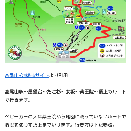
高尾山公式Webサイト
より引用
高尾山駅～展望台～たこ杉～女坂～薬王院～頂上
のルート
で行きます。
ベビーカーの人は薬王院から地図に載っていないルートで
階段を使わず頂上までいけます。行き方は下記参照。