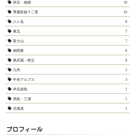
伊豆・箱根
10
秀麗富嶽十二景
10
八ヶ岳
8
東北
7
富士山
7
南関東
6
奥武蔵・秩父
6
九州
5
中央アルプス
3
伊豆諸島
1
房総・三浦
1
北海道
1
プロフィール