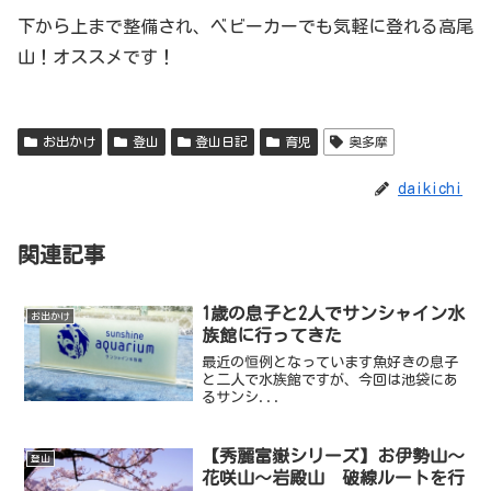
下から上まで整備され、ベビーカーでも気軽に登れる高尾
山！オススメです！
お出かけ
登山
登山日記
育児
奥多摩
daikichi
関連記事
1歳の息子と2人でサンシャイン水
お出かけ
族館に行ってきた
最近の恒例となっています魚好きの息子
と二人で水族館ですが、今回は池袋にあ
るサンシ...
【秀麗富嶽シリーズ】お伊勢山～
登山
花咲山～岩殿山 破線ルートを行