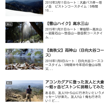
2010年3月11日ルート：大倉バス停～塔
ノ岳 ピストンコースタイム：5時間
10...
【雪山ハイク】高水三山
登山
2015年1月31日ルート：軍畑駅～高水山
～岩茸石山～惣岳山～御岳駅コースタイ
ム...
【奥秩父】両神山（日向大谷コー
登山
ス）
2016年1月9日ルート：日向大谷コースコ
ースタイム：5時間半今年初の登山は秩
父...
アコンカグアに登った友人と大倉
登山
～蛭ヶ岳ピストンに挑戦してみた
ある日、友人Yから山に行きたいというメ
ッセージが来た。友人Y山！俺も行きた
い！ど...