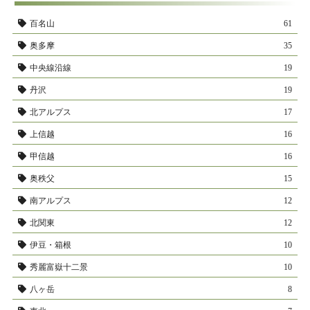
百名山
61
奥多摩
35
中央線沿線
19
丹沢
19
北アルプス
17
上信越
16
甲信越
16
奥秩父
15
南アルプス
12
北関東
12
伊豆・箱根
10
秀麗富嶽十二景
10
八ヶ岳
8