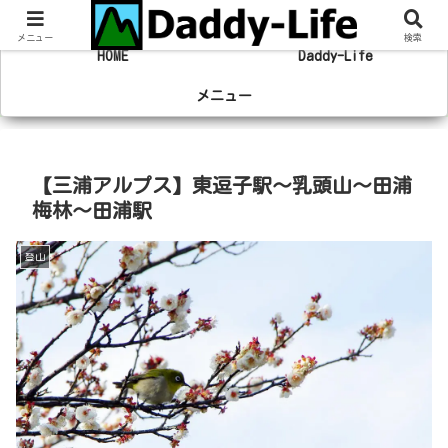
趣味の登山やマラソン、旅行の事を綴るブログ
メニュー
検索
HOME
Daddy-Life
メニュー
【三浦アルプス】東逗子駅～乳頭山～田浦
梅林～田浦駅
登山