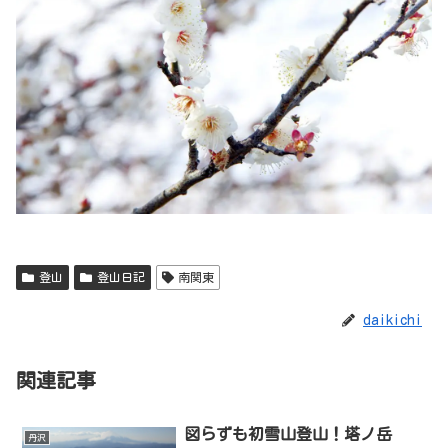
登山
登山日記
南関東
daikichi
関連記事
図らずも初雪山登山！塔ノ岳
丹沢