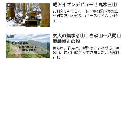
軽アイゼンデビュー！高水三山
登山
2011年2月17日ルート：軍畑駅～高水山
～岩茸石山～惣岳山コースタイム：4時
間...
玄人の集まる山！白砂山～八間山
登山
稜線縦走の旅
長野県、群馬県、新潟県にまたがる二百
名山、白砂山に登ってきました。標高は
2,13...