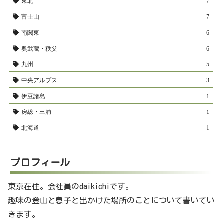
東北
7
富士山
7
南関東
6
奥武蔵・秩父
6
九州
5
中央アルプス
3
伊豆諸島
1
房総・三浦
1
北海道
1
プロフィール
東京在住。会社員のdaikichiです。
趣味の登山と息子と出かけた場所のことについて書いてい
きます。