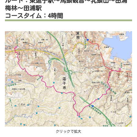
ルート：東逗子駅～馬頭観音～乳頭山～田浦
梅林～田浦駅
コースタイム：4時間
クリックで拡大