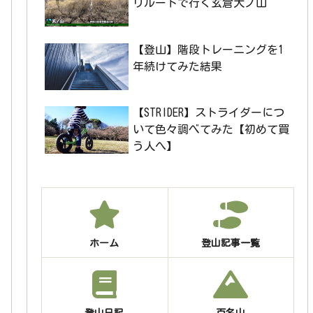
リルートで行く玄倉大ノ山
【登山】階段トレーニングを1
年続けてみた結果
【STRIDER】ストライダーにつ
いて色々調べてみた【初めて買
う人へ】
ホーム
登山記事一覧
登山日記
百名山