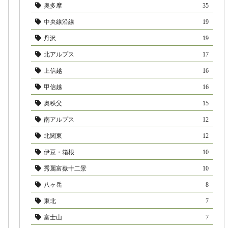
奥多摩
35
中央線沿線
19
丹沢
19
北アルプス
17
上信越
16
甲信越
16
奥秩父
15
南アルプス
12
北関東
12
伊豆・箱根
10
秀麗富嶽十二景
10
八ヶ岳
8
東北
7
富士山
7