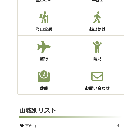
登山全般
お出かけ
旅行
育児
健康
お問い合わせ
山域別リスト
百名山
61