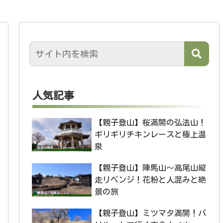
人気記事
【親子登山】桜満開の弘法山！
ギリギリチキンレースと極上温
泉
【親子登山】陣馬山〜高尾山縦
走リベンジ！花粉と人混みと絶
景の旅
【親子登山】ミツマタ満開！バ