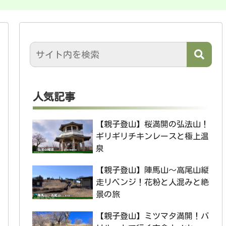
人気記事
【親子登山】桜満開の弘法山！
ギリギリチキンレースと極上温
泉
【親子登山】陣馬山〜高尾山縦
走リベンジ！花粉と人混みと絶
景の旅
【親子登山】ミツマタ満開！バ