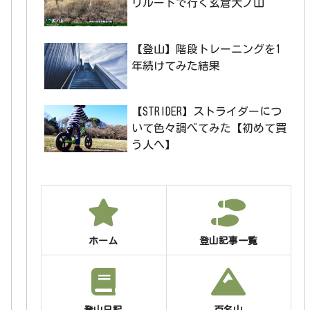
リルートで行く玄倉大ノ山
【登山】階段トレーニングを1
年続けてみた結果
【STRIDER】ストライダーにつ
いて色々調べてみた【初めて買
う人へ】
ホーム
登山記事一覧
登山日記
百名山