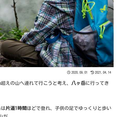
2020.09.01
2021.04.14
0m超えの山へ連れて行こうと考え、
八ヶ岳
に行ってき
岳は
片道1時間
ほどで登れ、子供の足でゆっくりと歩い
山だ。