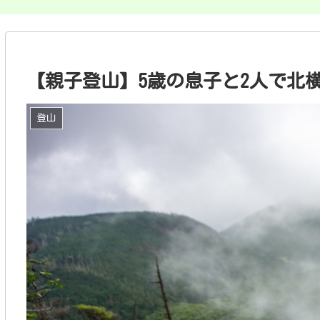
【親子登山】5歳の息子と2人で北
登山