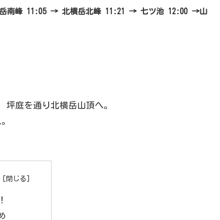
岳南峰 11:05 → 北横岳北峰 11:21 → 七ツ池 12:00 →山
き、坪庭を通り北横岳山頂へ。
ス。
！
め