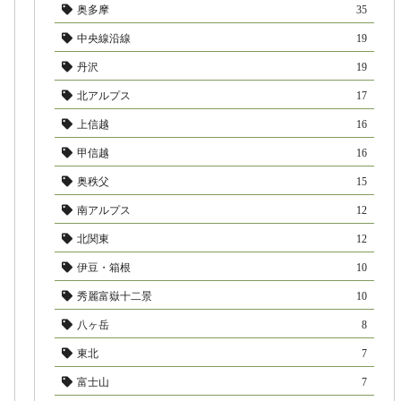
奥多摩
35
中央線沿線
19
丹沢
19
北アルプス
17
上信越
16
甲信越
16
奥秩父
15
南アルプス
12
北関東
12
伊豆・箱根
10
秀麗富嶽十二景
10
八ヶ岳
8
東北
7
富士山
7