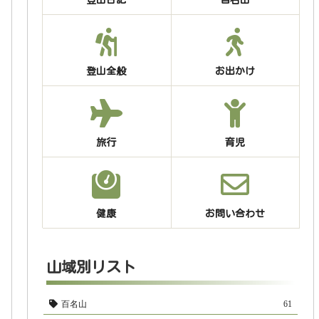
登山全般
お出かけ
旅行
育児
健康
お問い合わせ
山域別リスト
百名山
61