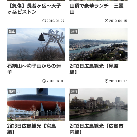
【負傷】長者ヶ岳～天子
山頂で豪華ランチ 三頭
ヶ岳ピストン
山
2010.04.27
2010.04.15
登山
旅行
石割山～杓子山からの迷
2泊3日広島観光【尾道
子
編】
2010.04.03
2010.03.17
旅行
旅行
2泊3日広島観光【宮島
2泊3日広島観光【広島市
編】
内編】