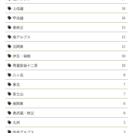
上信越
16
甲信越
16
奥秩父
15
南アルプス
12
北関東
12
伊豆・箱根
10
秀麗富嶽十二景
10
八ヶ岳
8
東北
7
富士山
7
南関東
6
奥武蔵・秩父
6
九州
5
中央アルプス
3