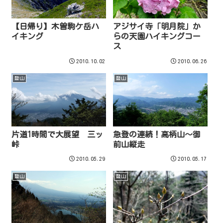
【日帰り】木曽駒ケ岳ハ
アジサイ寺「明月院」か
イキング
らの天園ハイキングコー
ス
2010.10.02
2010.06.26
登山
登山
片道1時間で大展望 三ッ
急登の連続！高柄山～御
峠
前山縦走
2010.05.29
2010.05.17
登山
登山