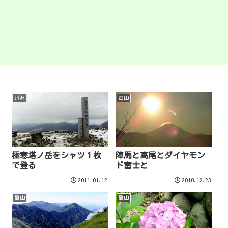
丹沢
登山
極寒塔ノ岳をシャツ１枚
陣馬と高尾とダイヤモン
で登る
ド富士と
2011.01.12
2010.12.23
登山
登山