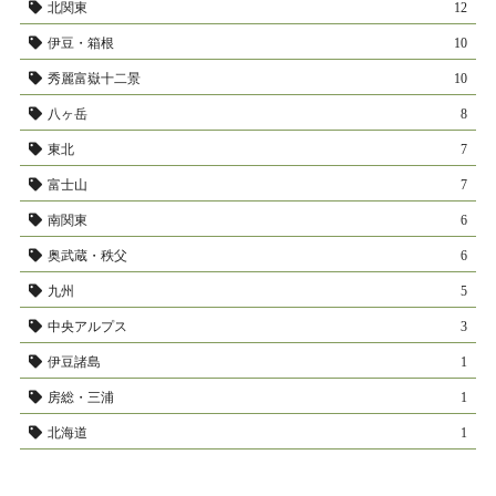
北関東
12
伊豆・箱根
10
秀麗富嶽十二景
10
八ヶ岳
8
東北
7
富士山
7
南関東
6
奥武蔵・秩父
6
九州
5
中央アルプス
3
伊豆諸島
1
房総・三浦
1
北海道
1