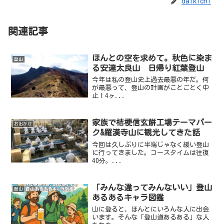
daikichi
関連記事
ほんとの空を求めて。秋色に染ま
登山
る安達太良山 日帰り紅葉登山
今年は私の登山史上過去最悪の年だ。何
が最悪って、登山の計画がことごとく中
止！4ヶ...
家族で桔梗信玄餅工場テーマパー
お出かけ
ク&羅漢寺山に観光してきた話
今回は久しぶりに半端じゃなく緩い登山
に行ってきました。コースタイムは往復
40分。...
「みんな違ってみんないい」登山
登山
あるあるキャラ図鑑
山に登ると、ほんとにいろんな人に出会
います。そんな「登山道あるある」な人