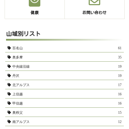
健康
お問い合わせ
山域別リスト
百名山
61
奥多摩
35
中央線沿線
19
丹沢
19
北アルプス
17
上信越
16
甲信越
16
奥秩父
15
南アルプス
12