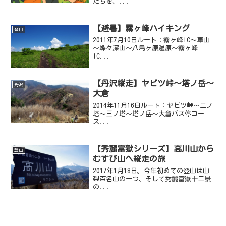
たちを、...
【避暑】霧ヶ峰ハイキング
登山
2011年7月10日ルート：霧ヶ峰IC～車山
～蝶々深山～八島ヶ原湿原～霧ヶ峰
IC...
【丹沢縦走】ヤビツ峠～塔ノ岳～
丹沢
大倉
2014年11月16日ルート：ヤビツ峠～二ノ
塔～三ノ塔～塔ノ岳～大倉バス停コー
ス...
【秀麗富獄シリーズ】高川山から
登山
むすび山へ縦走の旅
2017年1月18日。今年初めての登山は山
梨百名山の一つ、そして秀麗富嶽十二景
の...