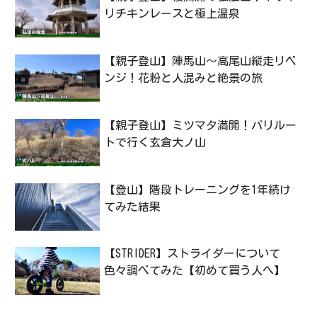
リチキンレースと極上温泉
【親子登山】陣馬山〜高尾山縦走リベ
ンジ！花粉と人混みと絶景の旅
【親子登山】ミツマタ満開！バリルー
トで行く玄倉大ノ山
【登山】階段トレーニングを1年続け
てみた結果
【STRIDER】ストライダーについて
色々調べてみた【初めて買う人へ】