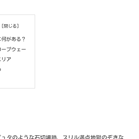
に何がある？
ロープウェー
エリア
め
ピュタのような石切場跡、スリル満点地獄のぞきな