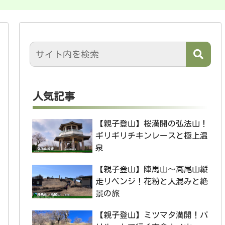
人気記事
【親子登山】桜満開の弘法山！
ギリギリチキンレースと極上温
泉
【親子登山】陣馬山〜高尾山縦
走リベンジ！花粉と人混みと絶
景の旅
【親子登山】ミツマタ満開！バ