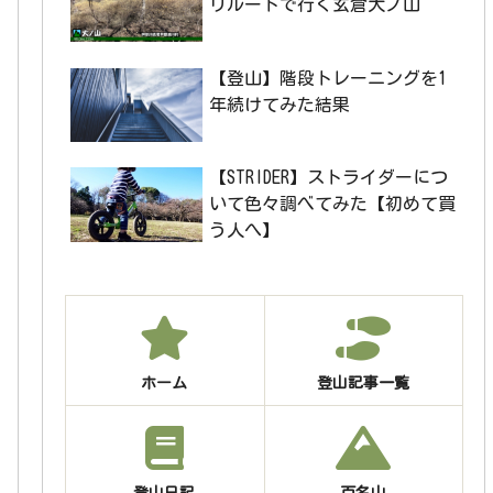
リルートで行く玄倉大ノ山
【登山】階段トレーニングを1
年続けてみた結果
【STRIDER】ストライダーにつ
いて色々調べてみた【初めて買
う人へ】
ホーム
登山記事一覧
登山日記
百名山