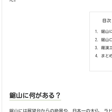
目次
鋸山
鋸山
羅漢
まと
鋸山に何がある？
鋸山には展望台からの絶景や、日本一の大仏、ラ