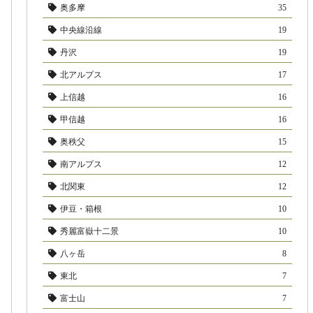
奥多摩
35
中央線沿線
19
丹沢
19
北アルプス
17
上信越
16
甲信越
16
奥秩父
15
南アルプス
12
北関東
12
伊豆・箱根
10
秀麗富嶽十二景
10
八ヶ岳
8
東北
7
富士山
7