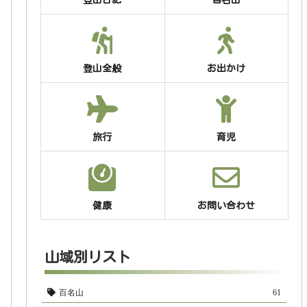
登山全般
お出かけ
旅行
育児
健康
お問い合わせ
山域別リスト
百名山
61